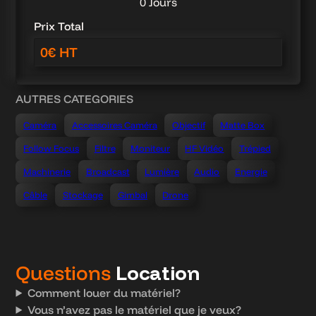
0 Jours
Prix Total
AUTRES CATEGORIES
Caméra
Accessoires Caméra
Objectif
Matte Box
Follow Focus
Filtre
Moniteur
HF Vidéo
Trépied
Machinerie
Broadcast
Lumière
Audio
Energie
Câble
Stockage
Gimbal
Drone
Questions
Location
Comment louer du matériel?
Vous n’avez pas le matériel que je veux?