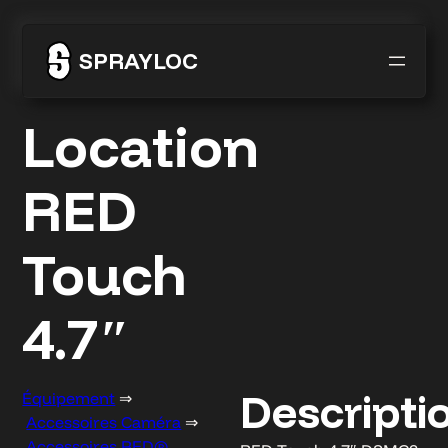
Aller
SPRAYLOC
au
contenu
Location
RED
Touch
4.7″
Descripti
Équipement
⇒
Accessoires Caméra
⇒
Accessoires RED®