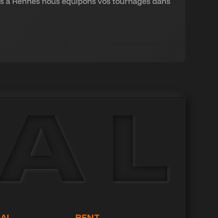
és à Rennes nous équipons vos tournages dans
GAL
RENT