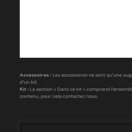
Accessoires :
Les accessoires ne sont qu’une sugge
d’un kit.
Kit :
La section « Dans ce kit » comprend l’ensemble d
contenu, pour cela contactez nous.