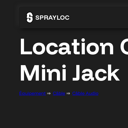
Aller
SPRAYLOC
au
contenu
Location
Mini Jack
Équipement
⇒
Câble
⇒
Câble Audio