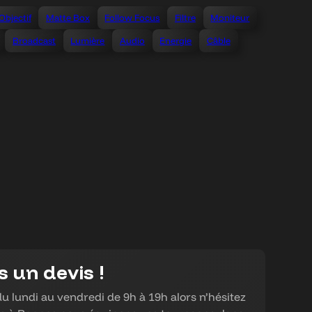
Objectif
Matte Box
Follow Focus
Filtre
Moniteur
Broadcast
Lumière
Audio
Energie
Câble
 un devis !
 lundi au vendredi de 9h à 19h alors n’hésitez