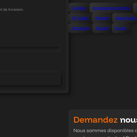
Caméra
Accessoires Caméra
t de livraison.
HF Vidéo
Trépied
Machinerie
Stockage
Gimbal
Drone
Demandez
nous
Nous sommes disponibles du