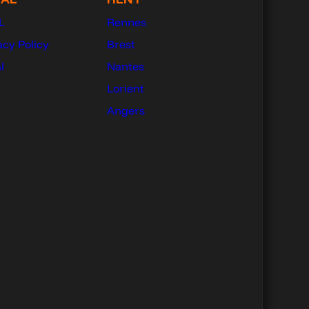
L
Rennes
acy Policy
Brest
l
Nantes
Lorient
Angers