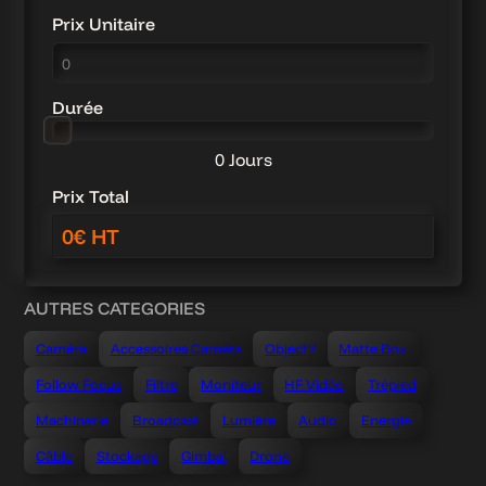
Prix Unitaire
Durée
0 Jours
Prix Total
AUTRES CATEGORIES
Caméra
Accessoires Caméra
Objectif
Matte Box
Follow Focus
Filtre
Moniteur
HF Vidéo
Trépied
Machinerie
Broadcast
Lumière
Audio
Energie
Câble
Stockage
Gimbal
Drone