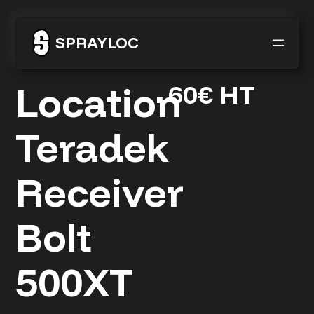
Aller
SPRAYLOC
au
contenu
Location
60€ HT
Teradek
Receiver
Bolt
500XT